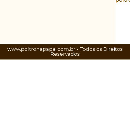
poltr
www.poltronapapai.com.br - Todos os Direitos
Reservados